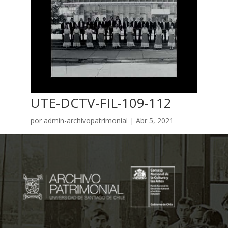
UTE-DCTV-FIL-109-112
por
admin-archivopatrimonial
|
Abr 5, 2021