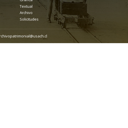
Textual
Archivo
Solicitudes
rchivopatrimonial@usach.cl