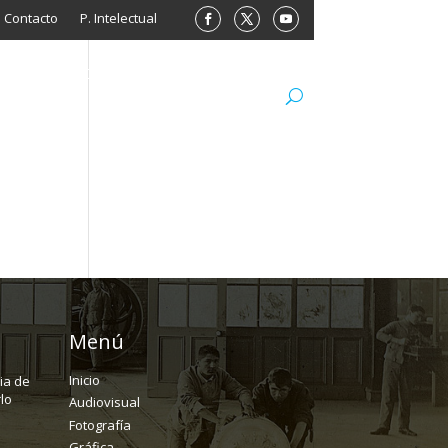
Contacto
P. Intelectual
L
ARCHIVO
LIBROS
MINISITIOS
Menú
Inicio
ria de
lo
Audiovisual
Fotografía
Gráfica