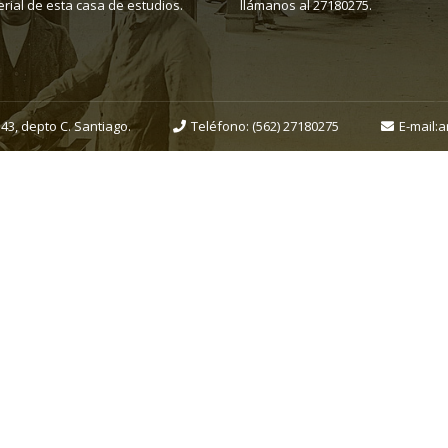
rial de esta casa de estudios.
llámanos al 27180275.
43, depto C. Santiago.
Teléfono:
(562) 27180275
E-mail:
a