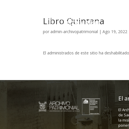
Libro Quintana
por
admin-archivopatrimonial
|
Ago 19, 2022
El administrados de este sitio ha deshabilita
El a
El Arc
de Sa
la mis
poner 