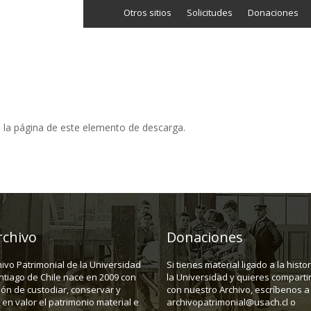
Otros sitios
Solicitudes
Donaciones
INICIO
FOTOGRAFÍA
GRÁFICA
AUDIOVISUAL
TEXTUA
do la página de este elemento de descarga.
rchivo
Donaciones
hivo Patrimonial de la Universidad
Si tienes material ligado a la histo
ntiago de Chile nace en 2009 con
la Universidad y quieres compartir
ión de custodiar, conservar y
con nuestro Archivo, escríbenos a
en valor el patrimonio material e
archivopatrimonial@usach.cl o