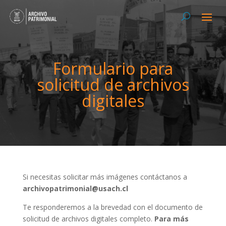
Formulario para
solicitud de archivos
digitales
Si necesitas solicitar más imágenes contáctanos a
archivopatrimonial@usach.cl
Te responderemos a la brevedad con el documento de
solicitud de archivos digitales completo.
Para más