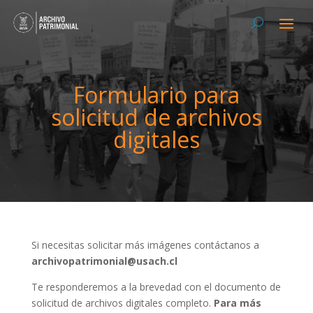
Formulario para
solicitud de archivos
digitales
Si necesitas solicitar más imágenes contáctanos a
archivopatrimonial@usach.cl
Te responderemos a la brevedad con el documento de
solicitud de archivos digitales completo.
Para más