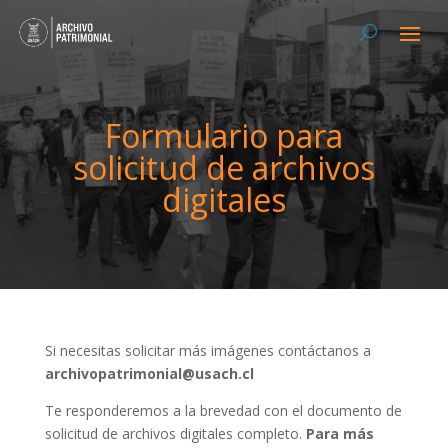
Formulario para
solicitud de archivos
digitales
Si necesitas solicitar más imágenes contáctanos a
archivopatrimonial@usach.cl
Te responderemos a la brevedad con el documento de
solicitud de archivos digitales completo.
Para más