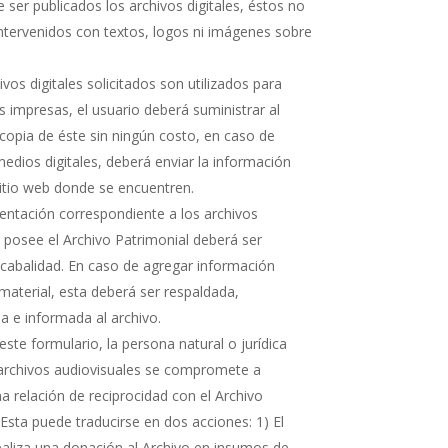
 ser publicados los archivos digitales, éstos no
ntervenidos con textos, logos ni imágenes sobre
hivos digitales solicitados son utilizados para
s impresas, el usuario deberá suministrar al
copia de éste sin ningún costo, en caso de
medios digitales, deberá enviar la información
sitio web donde se encuentren.
ntación correspondiente a los archivos
e posee el Archivo Patrimonial deberá ser
cabalidad. En caso de agregar información
 material, esta deberá ser respaldada,
 e informada al archivo.
ste formulario, la persona natural o jurídica
 archivos audiovisuales se compromete a
 relación de reciprocidad con el Archivo
 Esta puede traducirse en dos acciones: 1) El
realiza una donación al Archivo en insumos de