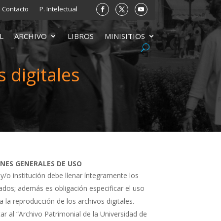
Contacto
P. Intelectual
L
ARCHIVO
LIBROS
MINISITIOS
 digitales
ONES GENERALES DE USO
 y/o institución debe llenar íntegramente los
tados; además es obligación especificar el uso
a la reproducción de los archivos digitales.
ar al “Archivo Patrimonial de la Universidad de