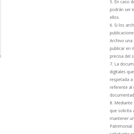
En caso de
podrán ser i
ellos.
Si los arc
publicacione
Archivo una 
publicar en 
precisa del 
La docume
digitales qu
respetada a 
referente al
documentada
Mediante e
que solicita
mantener una
Patrimonial.
solicitante 