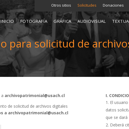
Otros sitios
Solicitudes
Donaciones
INICIO
FOTOGRAFÍA
GRÁFICA
AUDIOVISUAL
TEXTUA
o para solicitud de archivos
s a
archivopatrimonial@usach.cl
I. CONDICI
El usuario
o de solicitud de archivos digitales
datos solici
s a archivopatrimonial@usach.cl
que se dará 
Deberá cit