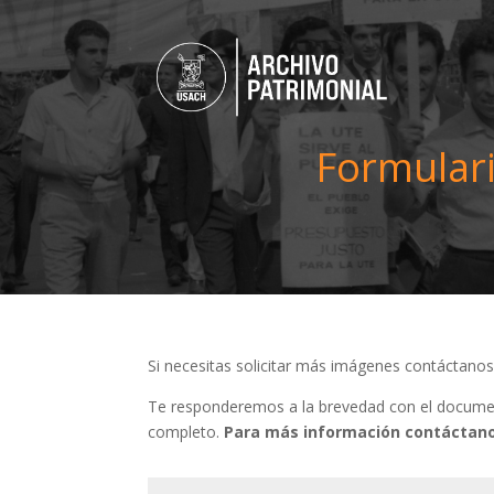
Formulari
Si necesitas solicitar más imágenes contáctano
Te responderemos a la brevedad con el document
completo.
Para más información contáctano