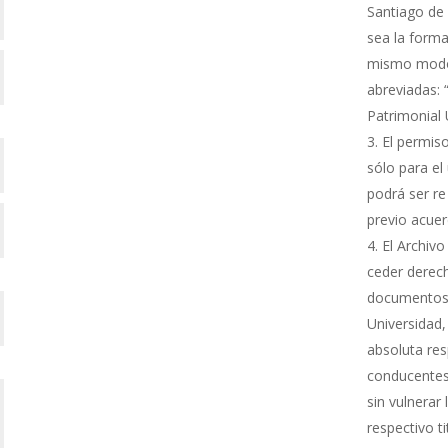
Santiago de 
sea la forma
mismo modo s
abreviadas: 
Patrimonial
El permiso
sólo para el 
podrá ser re
previo acue
El Archivo
ceder derech
documentos 
Universidad,
absoluta res
conducentes 
sin vulnerar
respectivo ti