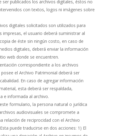
 ser publicados los archivos digitales, éstos no
ntervenidos con textos, logos ni imágenes sobre
hivos digitales solicitados son utilizados para
s impresas, el usuario deberá suministrar al
copia de éste sin ningún costo, en caso de
medios digitales, deberá enviar la información
sitio web donde se encuentren.
ntación correspondiente a los archivos
e posee el Archivo Patrimonial deberá ser
cabalidad. En caso de agregar información
 material, esta deberá ser respaldada,
 e informada al archivo.
ste formulario, la persona natural o jurídica
 archivos audiovisuales se compromete a
 relación de reciprocidad con el Archivo
 Esta puede traducirse en dos acciones: 1) El
realiza una donación al Archivo en insumos de