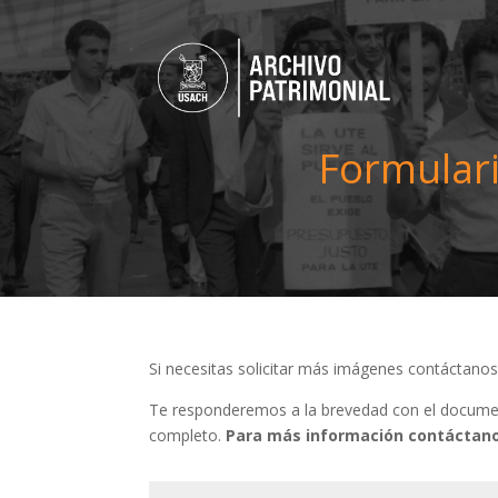
Formulari
Si necesitas solicitar más imágenes contáctano
Te responderemos a la brevedad con el document
completo.
Para más información contáctano