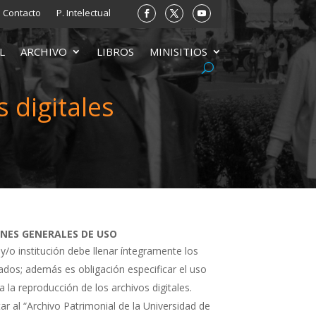
Contacto
P. Intelectual
L
ARCHIVO
LIBROS
MINISITIOS
 digitales
ONES GENERALES DE USO
 y/o institución debe llenar íntegramente los
tados; además es obligación especificar el uso
a la reproducción de los archivos digitales.
ar al “Archivo Patrimonial de la Universidad de