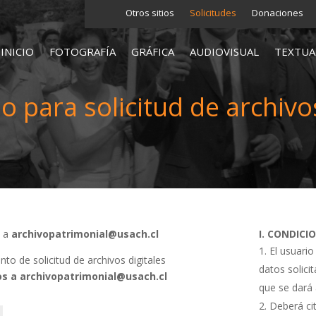
Otros sitios
Solicitudes
Donaciones
INICIO
FOTOGRAFÍA
GRÁFICA
AUDIOVISUAL
TEXTUA
o para solicitud de archivos
s a
archivopatrimonial@usach.cl
I. CONDICI
El usuario
o de solicitud de archivos digitales
datos solici
s a archivopatrimonial@usach.cl
que se dará 
Deberá cit