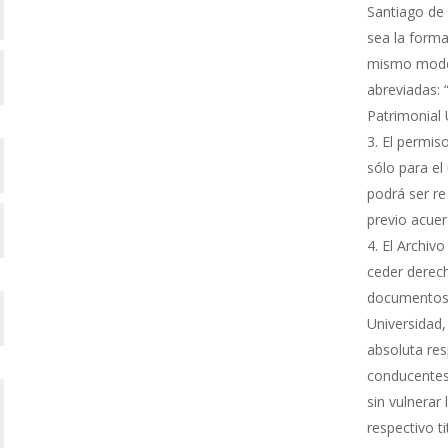
Santiago de 
sea la forma
mismo modo s
abreviadas: 
Patrimonial
El permiso
sólo para el 
podrá ser re
previo acue
El Archivo
ceder derech
documentos 
Universidad,
absoluta res
conducentes 
sin vulnerar
respectivo ti