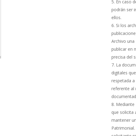
En caso de
podrán ser i
ellos.
Si los arc
publicacione
Archivo una 
publicar en 
precisa del 
La docume
digitales qu
respetada a 
referente al
documentada
Mediante e
que solicita
mantener una
Patrimonial.
solicitante 