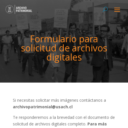
Formulario para
solicitud de archivos
digitales
Si necesitas solicitar más imágenes contáctanos a
archivopatrimonial@usach.cl
Te responderemos a la brevedad con el documento de
solicitud de archivos digitales completo.
Para más