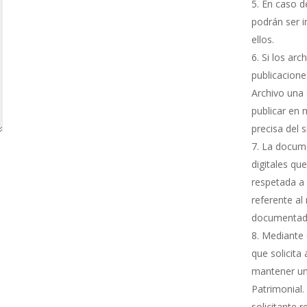
En caso de
podrán ser i
ellos.
Si los arc
publicacione
Archivo una 
publicar en 
precisa del 
La docume
digitales qu
respetada a 
referente al
documentada
Mediante e
que solicita
mantener una
Patrimonial.
solicitante 