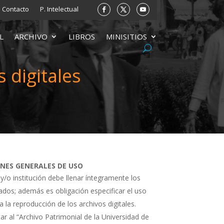
Contacto
P. Intelectual
L
ARCHIVO
LIBROS
MINISITIOS
 digitales
ONES GENERALES DE USO
 y/o institución debe llenar íntegramente los
tados; además es obligación especificar el uso
a la reproducción de los archivos digitales.
ar al “Archivo Patrimonial de la Universidad de