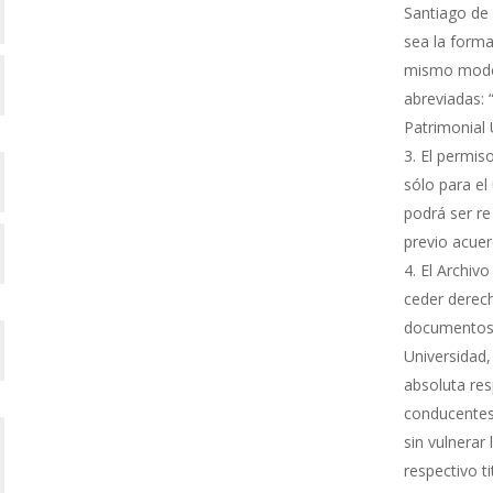
Santiago de 
sea la forma
mismo modo s
abreviadas: 
Patrimonial
El permiso
sólo para el 
podrá ser re
previo acue
El Archivo
ceder derech
documentos 
Universidad,
absoluta res
conducentes 
sin vulnerar
respectivo ti