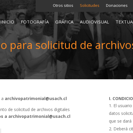
Otros sitios
Solicitudes
Donaciones
INICIO
FOTOGRAFÍA
GRÁFICA
AUDIOVISUAL
TEXTUA
o para solicitud de archivos
s a
archivopatrimonial@usach.cl
I. CONDICI
El usuario
o de solicitud de archivos digitales
datos solici
s a archivopatrimonial@usach.cl
que se dará 
Deberá cit