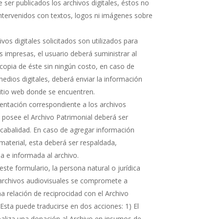
 ser publicados los archivos digitales, éstos no
ntervenidos con textos, logos ni imágenes sobre
hivos digitales solicitados son utilizados para
s impresas, el usuario deberá suministrar al
copia de éste sin ningún costo, en caso de
medios digitales, deberá enviar la información
sitio web donde se encuentren.
ntación correspondiente a los archivos
e posee el Archivo Patrimonial deberá ser
cabalidad. En caso de agregar información
 material, esta deberá ser respaldada,
 e informada al archivo.
ste formulario, la persona natural o jurídica
 archivos audiovisuales se compromete a
 relación de reciprocidad con el Archivo
 Esta puede traducirse en dos acciones: 1) El
realiza una donación al Archivo en insumos de