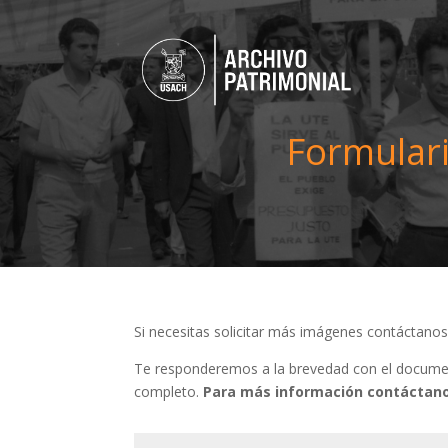
Formulari
Si necesitas solicitar más imágenes contáctano
Te responderemos a la brevedad con el document
completo.
Para más información contáctano