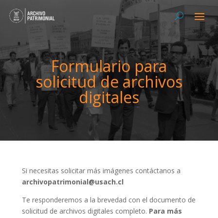
Formulario para
solicitud de archivos
digitales
Si necesitas solicitar más imágenes contáctanos a
archivopatrimonial@usach.cl
Te responderemos a la brevedad con el documento de
solicitud de archivos digitales completo.
Para más