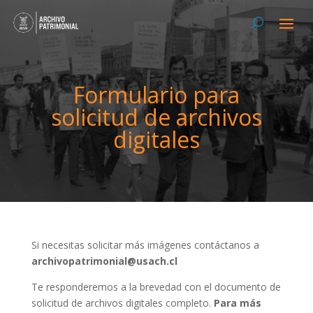
Formulario para
solicitud de archivos
digitales
Si necesitas solicitar más imágenes contáctanos a
archivopatrimonial@usach.cl
Te responderemos a la brevedad con el documento de
solicitud de archivos digitales completo.
Para más