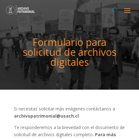
Formulario para
solicitud de archivos
digitales
Si necesitas solicitar más imágenes contáctanos a
archivopatrimonial@usach.cl
Te responderemos a la brevedad con el documento de
solicitud de archivos digitales completo.
Para más