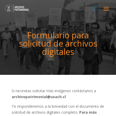
Formulario para
solicitud de archivos
digitales
Si necesitas solicitar más imágenes contáctanos a
archivopatrimonial@usach.cl
Te responderemos a la brevedad con el documento de
solicitud de archivos digitales completo.
Para más