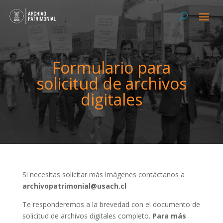
Formulario para
solicitud de archivos
digitales
Si necesitas solicitar más imágenes contáctanos a
archivopatrimonial@usach.cl
Te responderemos a la brevedad con el documento de
solicitud de archivos digitales completo.
Para más