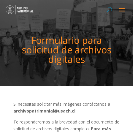
Formulario para
solicitud de archivos
digitales
Si necesitas solicitar más imágenes contáctanos a
archivopatrimonial@usach.cl
Te responderemos a la brevedad con el documento de
solicitud de archivos digitales completo.
Para más