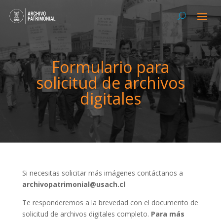
Formulario para
solicitud de archivos
digitales
Si necesitas solicitar más imágenes contáctanos a
archivopatrimonial@usach.cl
Te responderemos a la brevedad con el documento de
solicitud de archivos digitales completo.
Para más