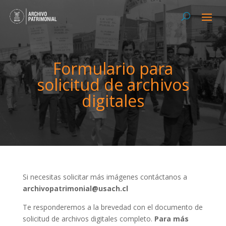
Formulario para
solicitud de archivos
digitales
Si necesitas solicitar más imágenes contáctanos a
archivopatrimonial@usach.cl
Te responderemos a la brevedad con el documento de
solicitud de archivos digitales completo.
Para más