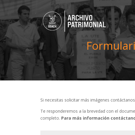
Formulari
Si necesitas solicitar más imágenes contáctano
Te responderemos a la brevedad con el document
completo.
Para más información contáctano