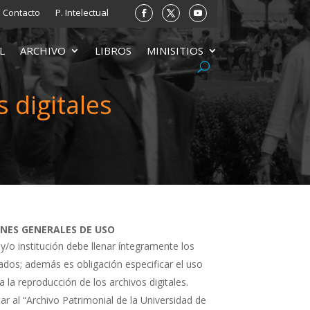
Contacto
P. Intelectual
L
ARCHIVO
LIBROS
MINISITIOS
 digitales
ONES GENERALES DE USO
 y/o institución debe llenar íntegramente los
tados; además es obligación especificar el uso
a la reproducción de los archivos digitales.
ar al “Archivo Patrimonial de la Universidad de