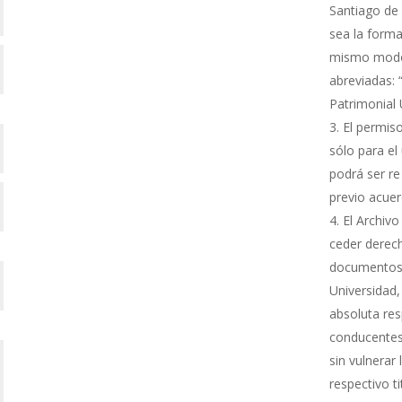
Santiago de 
sea la forma
mismo modo s
abreviadas: 
Patrimonial
El permiso
sólo para el 
podrá ser re
previo acue
El Archivo
ceder derech
documentos 
Universidad,
absoluta res
conducentes 
sin vulnerar
respectivo ti