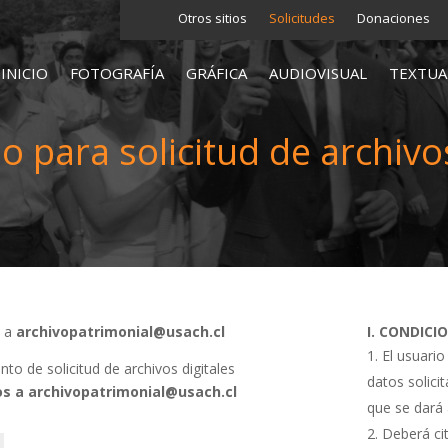
Otros sitios
Solicitudes
Donaciones
INICIO
FOTOGRAFÍA
GRÁFICA
AUDIOVISUAL
TEXTUA
o para solicitud de archivos
s a
archivopatrimonial@usach.cl
I. CONDICI
El usuario
o de solicitud de archivos digitales
datos solici
s a archivopatrimonial@usach.cl
que se dará 
Deberá cit