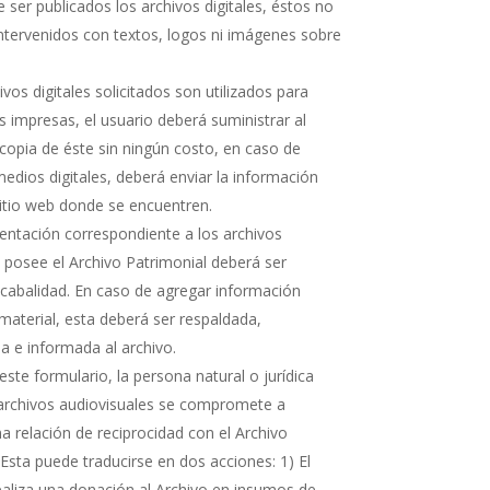
 ser publicados los archivos digitales, éstos no
ntervenidos con textos, logos ni imágenes sobre
hivos digitales solicitados son utilizados para
s impresas, el usuario deberá suministrar al
copia de éste sin ningún costo, en caso de
medios digitales, deberá enviar la información
sitio web donde se encuentren.
ntación correspondiente a los archivos
e posee el Archivo Patrimonial deberá ser
cabalidad. En caso de agregar información
 material, esta deberá ser respaldada,
 e informada al archivo.
ste formulario, la persona natural o jurídica
 archivos audiovisuales se compromete a
 relación de reciprocidad con el Archivo
 Esta puede traducirse en dos acciones: 1) El
realiza una donación al Archivo en insumos de