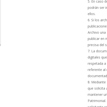
En caso de
podrán ser i
ellos.
Si los arc
publicacione
Archivo una 
publicar en 
precisa del 
La docume
digitales qu
respetada a 
referente al
documentada
Mediante e
que solicita
mantener una
Patrimonial.
solicitante 