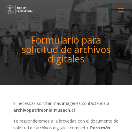
Formulario para
solicitud de archivos
digitales
Si necesitas solicitar más imágenes contáctanos a
archivopatrimonial@usach.cl
Te responderemos a la brevedad con el documento de
solicitud de archivos digitales completo.
Para más