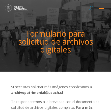
Formulario para
solicitud de archivos
digitales
Si necesitas solicitar más imágenes contáctanos a
archivopatrimonial@usach.cl
Te responderemos a la brevedad con el documento de
solicitud de archivos digitales completo.
Para más