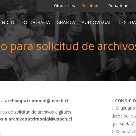
Otros sitios
Solicitudes
Donaciones
INICIO
FOTOGRAFÍA
GRÁFICA
AUDIOVISUAL
TEXTUA
o para solicitud de archivos
s a
archivopatrimonial@usach.cl
I. CONDICI
El usuario
o de solicitud de archivos digitales
datos solici
s a archivopatrimonial@usach.cl
que se dará 
Deberá cit