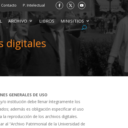
Contacto
P. Intelectual
L
ARCHIVO
LIBROS
MINISITIOS
 digitales
ONES GENERALES DE USO
 y/o institución debe llenar íntegramente los
tados; además es obligación especificar el uso
a la reproducción de los archivos digitales.
ar al “Archivo Patrimonial de la Universidad de