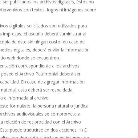
 ser publicados los archivos digitales, éstos no
ntervenidos con textos, logos ni imágenes sobre
hivos digitales solicitados son utilizados para
s impresas, el usuario deberá suministrar al
copia de éste sin ningún costo, en caso de
medios digitales, deberá enviar la información
sitio web donde se encuentren.
ntación correspondiente a los archivos
e posee el Archivo Patrimonial deberá ser
cabalidad. En caso de agregar información
 material, esta deberá ser respaldada,
 e informada al archivo.
ste formulario, la persona natural o jurídica
 archivos audiovisuales se compromete a
 relación de reciprocidad con el Archivo
 Esta puede traducirse en dos acciones: 1) El
realiza una donación al Archivo en insumos de