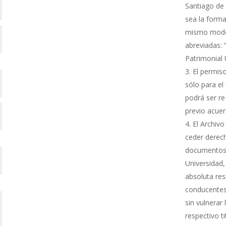
Santiago de 
sea la forma
mismo modo s
abreviadas: 
Patrimonial
El permiso
sólo para el 
podrá ser re
previo acue
El Archivo
ceder derech
documentos 
Universidad,
absoluta res
conducentes 
sin vulnerar
respectivo ti