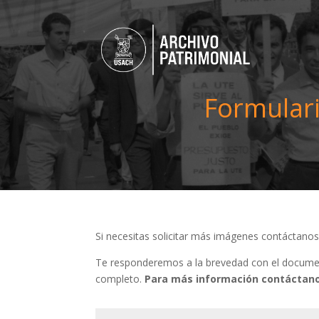
Formulari
Si necesitas solicitar más imágenes contáctano
Te responderemos a la brevedad con el document
completo.
Para más información contáctano