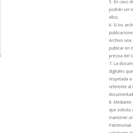
En caso de
podrán ser i
ellos.
Si los arc
publicacione
Archivo una 
publicar en 
precisa del 
La docume
digitales qu
respetada a 
referente al
documentada
Mediante e
que solicita
mantener una
Patrimonial.
solicitante 