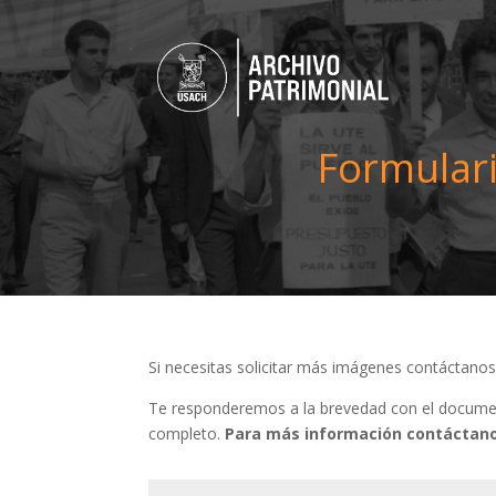
Formulari
Si necesitas solicitar más imágenes contáctano
Te responderemos a la brevedad con el document
completo.
Para más información contáctano