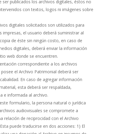
 ser publicados los archivos digitales, éstos no
ntervenidos con textos, logos ni imágenes sobre
hivos digitales solicitados son utilizados para
s impresas, el usuario deberá suministrar al
copia de éste sin ningún costo, en caso de
medios digitales, deberá enviar la información
sitio web donde se encuentren.
ntación correspondiente a los archivos
e posee el Archivo Patrimonial deberá ser
cabalidad. En caso de agregar información
 material, esta deberá ser respaldada,
 e informada al archivo.
ste formulario, la persona natural o jurídica
 archivos audiovisuales se compromete a
 relación de reciprocidad con el Archivo
 Esta puede traducirse en dos acciones: 1) El
realiza una donación al Archivo en insumos de