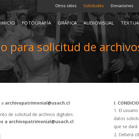
Otros sitios
Solicitudes
Donaciones
INICIO
FOTOGRAFÍA
GRÁFICA
AUDIOVISUAL
TEXTUA
o para solicitud de archivos
s a
archivopatrimonial@usach.cl
I. CONDICI
El usuario
o de solicitud de archivos digitales
datos solici
s a archivopatrimonial@usach.cl
que se dará 
Deberá cit