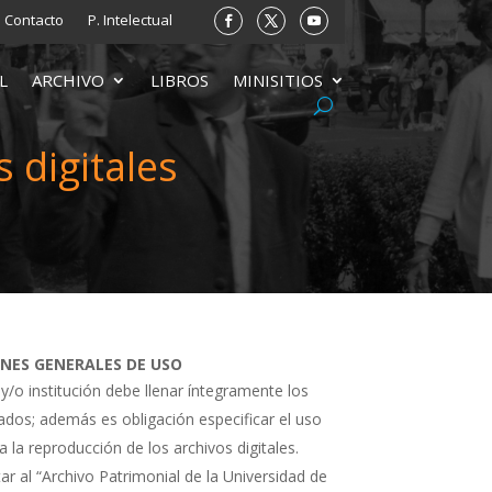
Contacto
P. Intelectual
L
ARCHIVO
LIBROS
MINISITIOS
 digitales
ONES GENERALES DE USO
 y/o institución debe llenar íntegramente los
tados; además es obligación especificar el uso
a la reproducción de los archivos digitales.
ar al “Archivo Patrimonial de la Universidad de