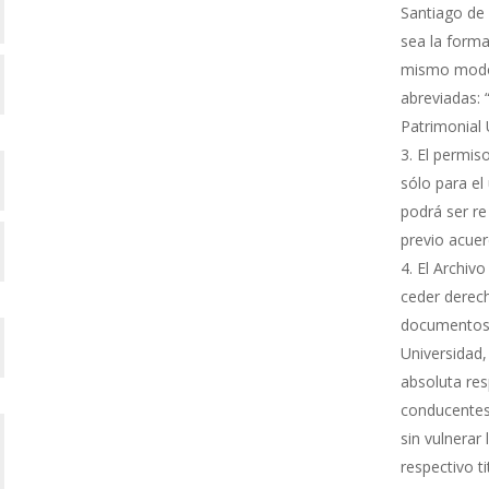
Santiago de 
sea la forma
mismo modo s
abreviadas: 
Patrimonial
El permiso
sólo para el 
podrá ser re
previo acue
El Archivo
ceder derech
documentos 
Universidad,
absoluta res
conducentes 
sin vulnerar
respectivo ti