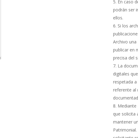
En caso de
podrán ser i
ellos.
Si los arc
publicacione
Archivo una 
publicar en 
precisa del 
La docume
digitales qu
respetada a 
referente al
documentada
Mediante e
que solicita
mantener una
Patrimonial.
solicitante 