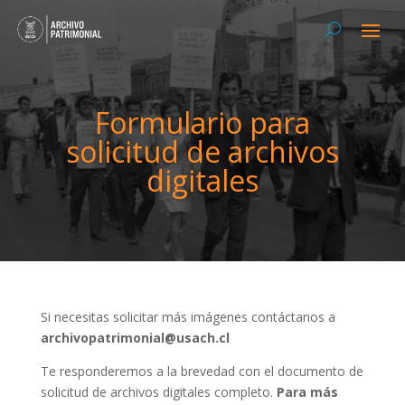
Formulario para
solicitud de archivos
digitales
Si necesitas solicitar más imágenes contáctanos a
archivopatrimonial@usach.cl
Te responderemos a la brevedad con el documento de
solicitud de archivos digitales completo.
Para más