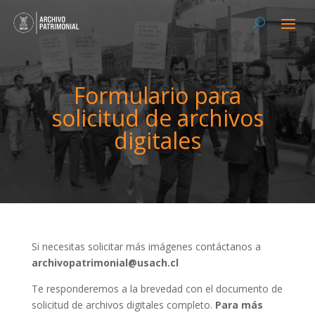
Formulario para
solicitud de archivos
digitales
Si necesitas solicitar más imágenes contáctanos a
archivopatrimonial@usach.cl
Te responderemos a la brevedad con el documento de
solicitud de archivos digitales completo.
Para más