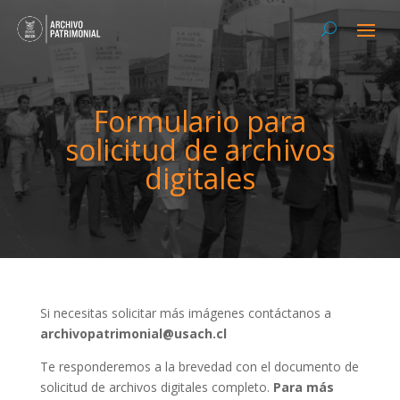
Formulario para
solicitud de archivos
digitales
Si necesitas solicitar más imágenes contáctanos a
archivopatrimonial@usach.cl
Te responderemos a la brevedad con el documento de
solicitud de archivos digitales completo.
Para más