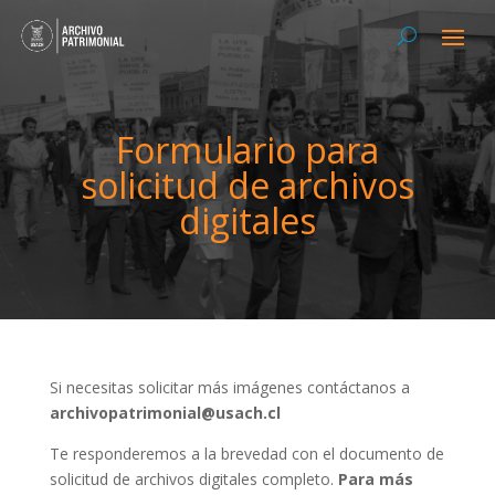
Formulario para
solicitud de archivos
digitales
Si necesitas solicitar más imágenes contáctanos a
archivopatrimonial@usach.cl
Te responderemos a la brevedad con el documento de
solicitud de archivos digitales completo.
Para más