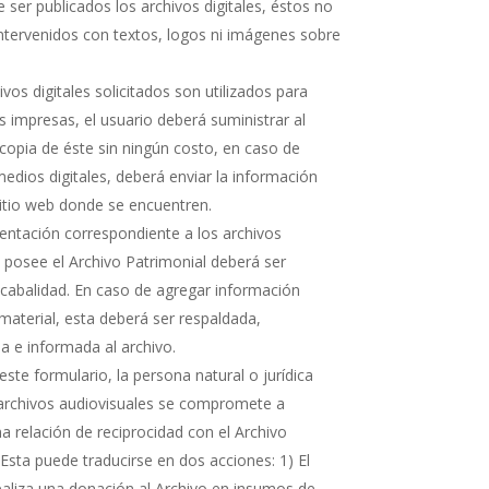
 ser publicados los archivos digitales, éstos no
ntervenidos con textos, logos ni imágenes sobre
hivos digitales solicitados son utilizados para
s impresas, el usuario deberá suministrar al
copia de éste sin ningún costo, en caso de
medios digitales, deberá enviar la información
sitio web donde se encuentren.
ntación correspondiente a los archivos
e posee el Archivo Patrimonial deberá ser
cabalidad. En caso de agregar información
 material, esta deberá ser respaldada,
 e informada al archivo.
ste formulario, la persona natural o jurídica
 archivos audiovisuales se compromete a
 relación de reciprocidad con el Archivo
 Esta puede traducirse en dos acciones: 1) El
realiza una donación al Archivo en insumos de