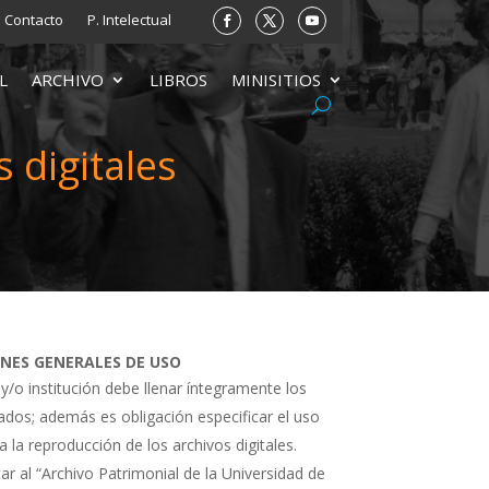
Contacto
P. Intelectual
L
ARCHIVO
LIBROS
MINISITIOS
 digitales
ONES GENERALES DE USO
 y/o institución debe llenar íntegramente los
tados; además es obligación especificar el uso
a la reproducción de los archivos digitales.
ar al “Archivo Patrimonial de la Universidad de