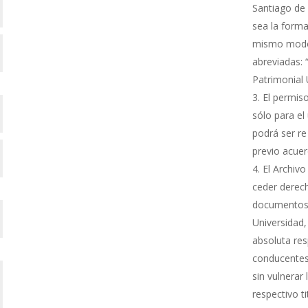
Santiago de 
sea la forma
mismo modo s
abreviadas: 
Patrimonial
El permiso
sólo para el 
podrá ser re
previo acue
El Archivo
ceder derech
documentos 
Universidad,
absoluta res
conducentes 
sin vulnerar
respectivo ti