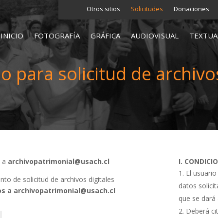
Otros sitios
Solicitudes
Donaciones
INICIO
FOTOGRAFÍA
GRÁFICA
AUDIOVISUAL
TEXTUA
o para solicitud de archivos
s a
archivopatrimonial@usach.cl
I. CONDICI
El usuario
o de solicitud de archivos digitales
datos solici
s a archivopatrimonial@usach.cl
que se dará 
Deberá cit