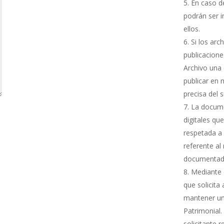
En caso de
podrán ser i
ellos.
Si los arc
publicacione
Archivo una 
publicar en 
precisa del 
La docume
digitales qu
respetada a 
referente al
documentada
Mediante e
que solicita
mantener una
Patrimonial.
solicitante 