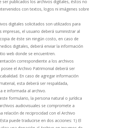
 ser publicados los archivos digitales, éstos no
ntervenidos con textos, logos ni imágenes sobre
hivos digitales solicitados son utilizados para
s impresas, el usuario deberá suministrar al
copia de éste sin ningún costo, en caso de
medios digitales, deberá enviar la información
sitio web donde se encuentren.
ntación correspondiente a los archivos
e posee el Archivo Patrimonial deberá ser
cabalidad. En caso de agregar información
 material, esta deberá ser respaldada,
 e informada al archivo.
ste formulario, la persona natural o jurídica
 archivos audiovisuales se compromete a
 relación de reciprocidad con el Archivo
 Esta puede traducirse en dos acciones: 1) El
realiza una donación al Archivo en insumos de