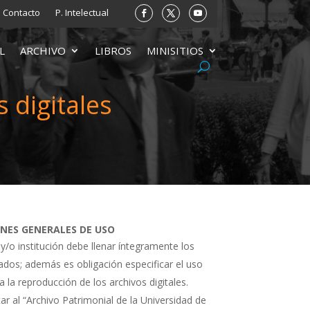
Contacto
P. Intelectual
L
ARCHIVO
LIBROS
MINISITIOS
 digitales
ONES GENERALES DE USO
 y/o institución debe llenar íntegramente los
tados; además es obligación especificar el uso
a la reproducción de los archivos digitales.
ar al “Archivo Patrimonial de la Universidad de