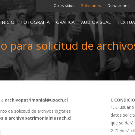
Otros sitios
Solicitudes
Donaciones
INICIO
FOTOGRAFÍA
GRÁFICA
AUDIOVISUAL
TEXTUA
o para solicitud de archivos
s a
archivopatrimonial@usach.cl
I. CONDICI
El usuario
o de solicitud de archivos digitales
datos solici
s a archivopatrimonial@usach.cl
que se dará 
Deberá cit