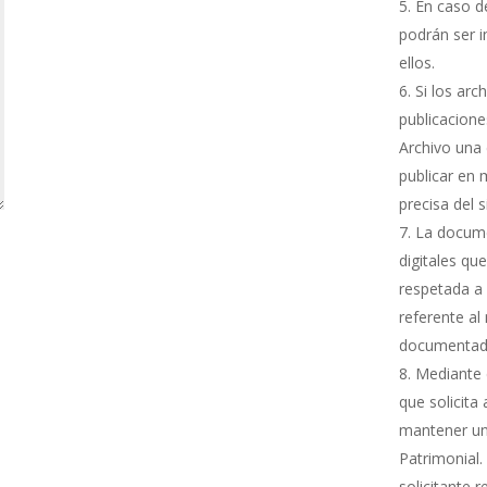
En caso de
podrán ser i
ellos.
Si los arc
publicacione
Archivo una 
publicar en 
precisa del 
La docume
digitales qu
respetada a 
referente al
documentada
Mediante e
que solicita
mantener una
Patrimonial.
solicitante 