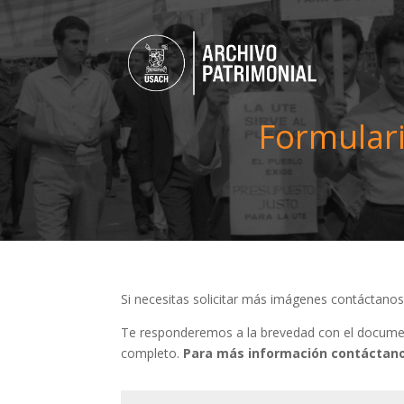
Formulari
Si necesitas solicitar más imágenes contáctano
Te responderemos a la brevedad con el document
completo.
Para más información contáctano