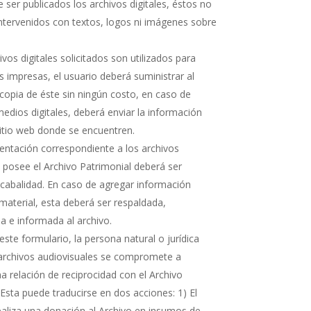
 ser publicados los archivos digitales, éstos no
ntervenidos con textos, logos ni imágenes sobre
hivos digitales solicitados son utilizados para
s impresas, el usuario deberá suministrar al
copia de éste sin ningún costo, en caso de
medios digitales, deberá enviar la información
sitio web donde se encuentren.
ntación correspondiente a los archivos
e posee el Archivo Patrimonial deberá ser
cabalidad. En caso de agregar información
 material, esta deberá ser respaldada,
 e informada al archivo.
ste formulario, la persona natural o jurídica
 archivos audiovisuales se compromete a
 relación de reciprocidad con el Archivo
 Esta puede traducirse en dos acciones: 1) El
realiza una donación al Archivo en insumos de