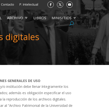
Contacto
P. Intelectual
L
ARCHIVO
LIBROS
MINISITIOS
 digitales
ONES GENERALES DE USO
 y/o institución debe llenar íntegramente los
tados; además es obligación especificar el uso
a la reproducción de los archivos digitales.
ar al “Archivo Patrimonial de la Universidad de