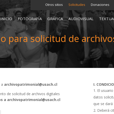
Otros sitios
Solicitudes
Donaciones
INICIO
FOTOGRAFÍA
GRÁFICA
AUDIOVISUAL
TEXTUA
o para solicitud de archivos
s a
archivopatrimonial@usach.cl
I. CONDICI
El usuario
o de solicitud de archivos digitales
datos solici
s a archivopatrimonial@usach.cl
que se dará 
Deberá cit