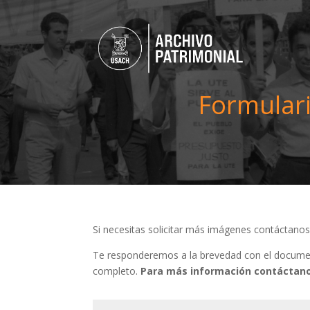
Formulari
Si necesitas solicitar más imágenes contáctano
Te responderemos a la brevedad con el document
completo.
Para más información contáctano