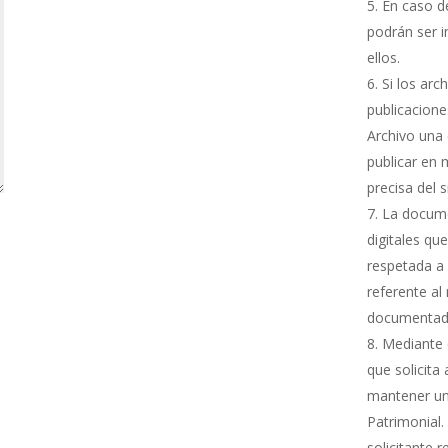
En caso de
podrán ser i
ellos.
Si los arc
publicacione
Archivo una 
publicar en 
precisa del 
La docume
digitales qu
respetada a 
referente al
documentada
Mediante e
que solicita
mantener una
Patrimonial.
solicitante 