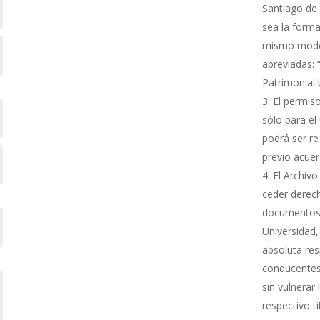
Santiago de 
sea la forma
mismo modo s
abreviadas: 
Patrimonial
El permiso
sólo para el 
podrá ser re
previo acue
El Archivo
ceder derech
documentos 
Universidad,
absoluta res
conducentes 
sin vulnerar
respectivo ti