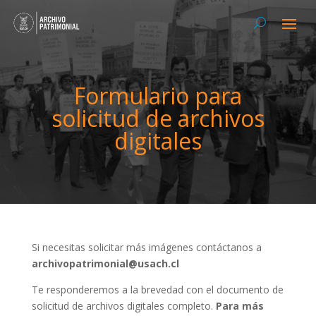
Formulario para
solicitud de archivos
digitales
Si necesitas solicitar más imágenes contáctanos a
archivopatrimonial@usach.cl
Te responderemos a la brevedad con el documento de
solicitud de archivos digitales completo.
Para más