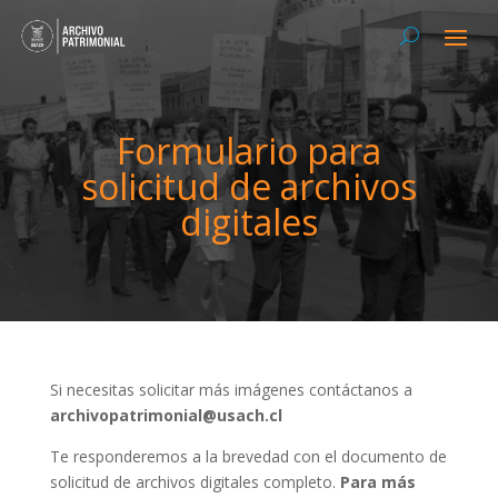
Formulario para
solicitud de archivos
digitales
Si necesitas solicitar más imágenes contáctanos a
archivopatrimonial@usach.cl
Te responderemos a la brevedad con el documento de
solicitud de archivos digitales completo.
Para más