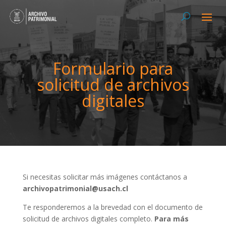
Formulario para
solicitud de archivos
digitales
Si necesitas solicitar más imágenes contáctanos a
archivopatrimonial@usach.cl
Te responderemos a la brevedad con el documento de
solicitud de archivos digitales completo.
Para más