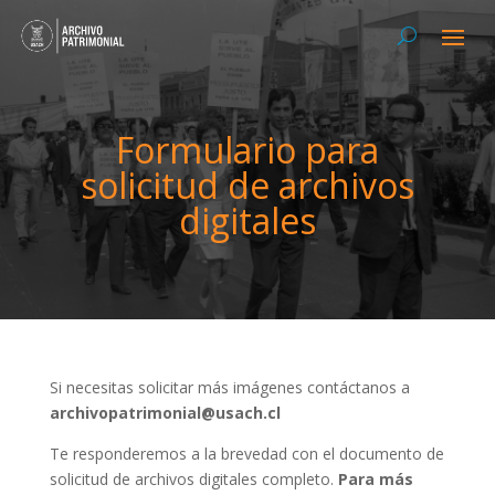
Formulario para
solicitud de archivos
digitales
Si necesitas solicitar más imágenes contáctanos a
archivopatrimonial@usach.cl
Te responderemos a la brevedad con el documento de
solicitud de archivos digitales completo.
Para más