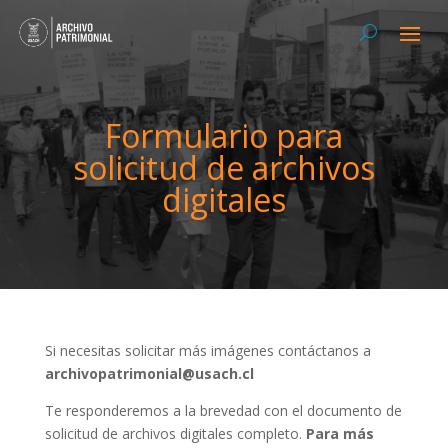
Formulario para
solicitud de archivos
digitales
Si necesitas solicitar más imágenes contáctanos a
archivopatrimonial@usach.cl
Te responderemos a la brevedad con el documento de
solicitud de archivos digitales completo.
Para más