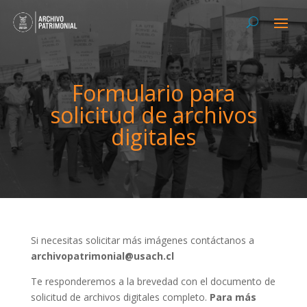
Formulario para
solicitud de archivos
digitales
Si necesitas solicitar más imágenes contáctanos a
archivopatrimonial@usach.cl
Te responderemos a la brevedad con el documento de
solicitud de archivos digitales completo.
Para más