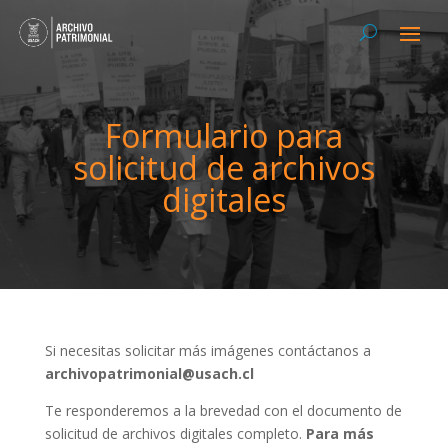
Formulario para
solicitud de archivos
digitales
Si necesitas solicitar más imágenes contáctanos a
archivopatrimonial@usach.cl
Te responderemos a la brevedad con el documento de
solicitud de archivos digitales completo.
Para más