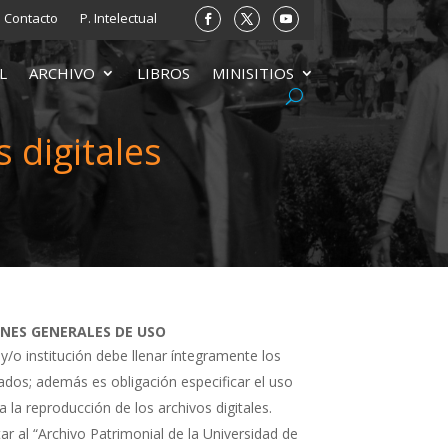
Contacto
P. Intelectual
L
ARCHIVO
LIBROS
MINISITIOS
 digitales
ONES GENERALES DE USO
 y/o institución debe llenar íntegramente los
tados; además es obligación especificar el uso
a la reproducción de los archivos digitales.
ar al “Archivo Patrimonial de la Universidad de