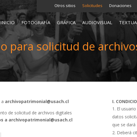
Otros sitios
Solicitudes
Donaciones
INICIO
FOTOGRAFÍA
GRÁFICA
AUDIOVISUAL
TEXTUA
o para solicitud de archivos
s a
archivopatrimonial@usach.cl
I. CONDICI
El usuario
o de solicitud de archivos digitales
datos solici
s a archivopatrimonial@usach.cl
que se dará 
Deberá cit