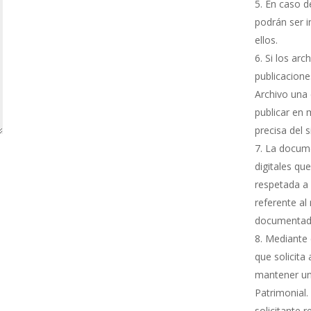
En caso de
podrán ser i
ellos.
Si los arc
publicacione
Archivo una 
publicar en 
precisa del 
La docume
digitales qu
respetada a 
referente al
documentada
Mediante e
que solicita
mantener una
Patrimonial.
solicitante 