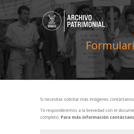
Formulari
Si necesitas solicitar más imágenes contáctano
Te responderemos a la brevedad con el document
completo.
Para más información contáctano