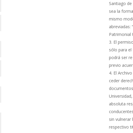
Santiago de 
sea la forma
mismo modo s
abreviadas: 
Patrimonial
El permiso
sólo para el 
podrá ser re
previo acue
El Archivo
ceder derech
documentos 
Universidad,
absoluta res
conducentes 
sin vulnerar
respectivo ti