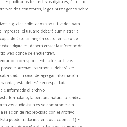
 ser publicados los archivos digitales, éstos no
ntervenidos con textos, logos ni imágenes sobre
hivos digitales solicitados son utilizados para
s impresas, el usuario deberá suministrar al
copia de éste sin ningún costo, en caso de
medios digitales, deberá enviar la información
sitio web donde se encuentren.
ntación correspondiente a los archivos
e posee el Archivo Patrimonial deberá ser
cabalidad. En caso de agregar información
 material, esta deberá ser respaldada,
 e informada al archivo.
ste formulario, la persona natural o jurídica
 archivos audiovisuales se compromete a
 relación de reciprocidad con el Archivo
 Esta puede traducirse en dos acciones: 1) El
realiza una donación al Archivo en insumos de