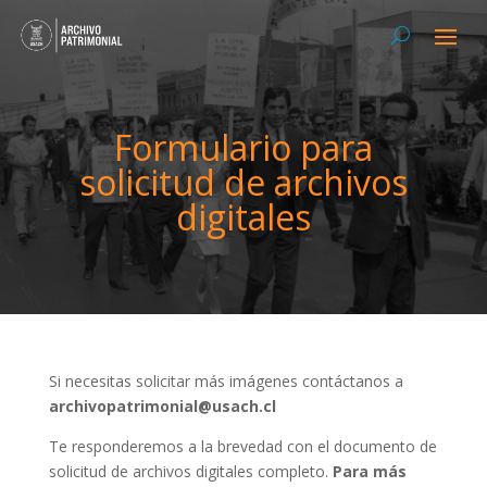
Formulario para
solicitud de archivos
digitales
Si necesitas solicitar más imágenes contáctanos a
archivopatrimonial@usach.cl
Te responderemos a la brevedad con el documento de
solicitud de archivos digitales completo.
Para más