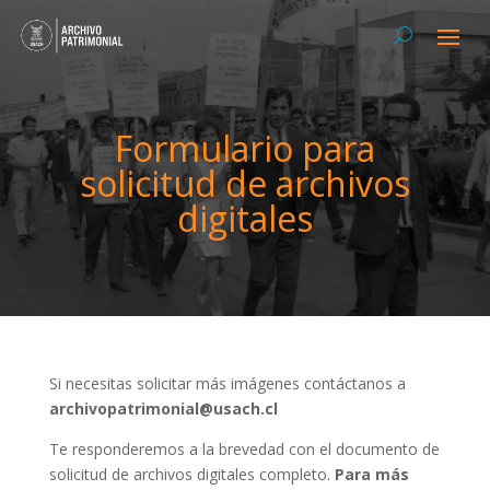
Formulario para
solicitud de archivos
digitales
Si necesitas solicitar más imágenes contáctanos a
archivopatrimonial@usach.cl
Te responderemos a la brevedad con el documento de
solicitud de archivos digitales completo.
Para más