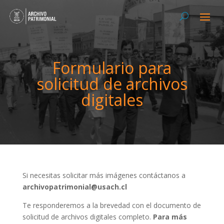
Formulario para
solicitud de archivos
digitales
Si necesitas solicitar más imágenes contáctanos a
archivopatrimonial@usach.cl
Te responderemos a la brevedad con el documento de
solicitud de archivos digitales completo.
Para más