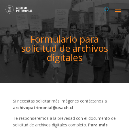
Formulario para
solicitud de archivos
digitales
Si necesitas solicitar más imágenes contáctanos a
archivopatrimonial@usach.cl
Te responderemos a la brevedad con el documento de
solicitud de archivos digitales completo.
Para más