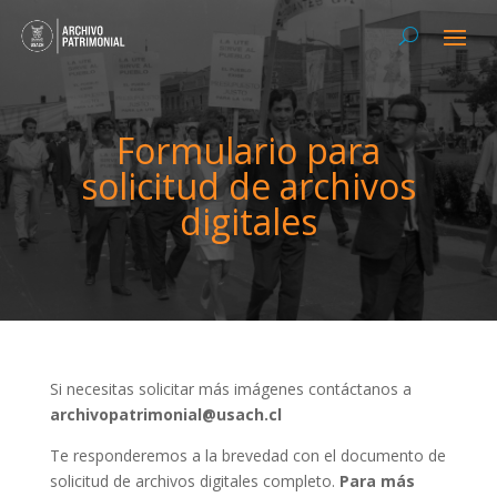
Formulario para
solicitud de archivos
digitales
Si necesitas solicitar más imágenes contáctanos a
archivopatrimonial@usach.cl
Te responderemos a la brevedad con el documento de
solicitud de archivos digitales completo.
Para más