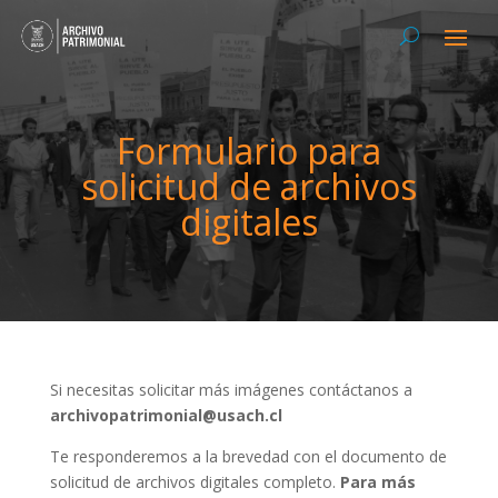
Formulario para
solicitud de archivos
digitales
Si necesitas solicitar más imágenes contáctanos a
archivopatrimonial@usach.cl
Te responderemos a la brevedad con el documento de
solicitud de archivos digitales completo.
Para más