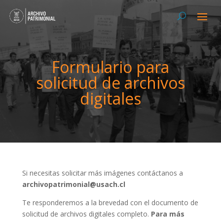
Formulario para
solicitud de archivos
digitales
Si necesitas solicitar más imágenes contáctanos a
archivopatrimonial@usach.cl
Te responderemos a la brevedad con el documento de
solicitud de archivos digitales completo.
Para más