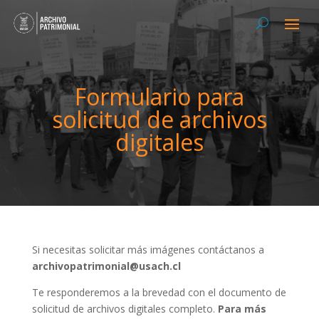
Formulario para
solicitud de archivos
digitales
Si necesitas solicitar más imágenes contáctanos a
archivopatrimonial@usach.cl
Te responderemos a la brevedad con el documento de
solicitud de archivos digitales completo.
Para más