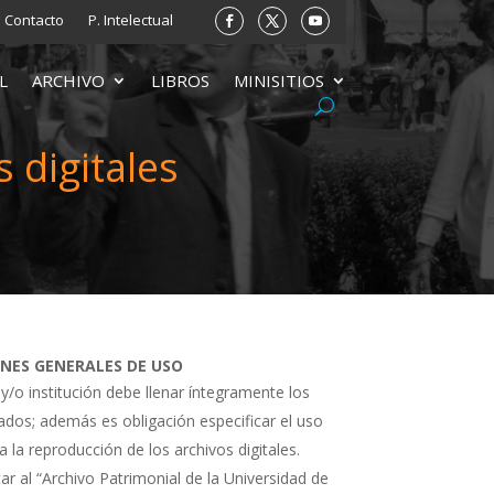
Contacto
P. Intelectual
L
ARCHIVO
LIBROS
MINISITIOS
 digitales
ONES GENERALES DE USO
 y/o institución debe llenar íntegramente los
tados; además es obligación especificar el uso
a la reproducción de los archivos digitales.
ar al “Archivo Patrimonial de la Universidad de