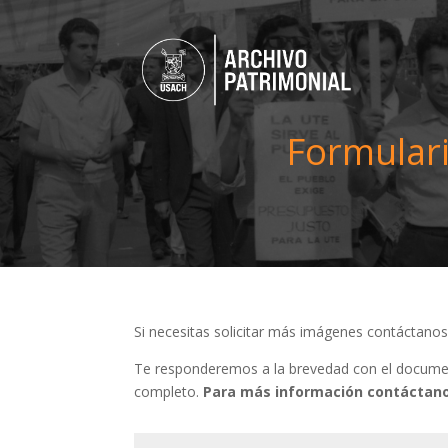
Formulari
Si necesitas solicitar más imágenes contáctano
Te responderemos a la brevedad con el document
completo.
Para más información contáctano