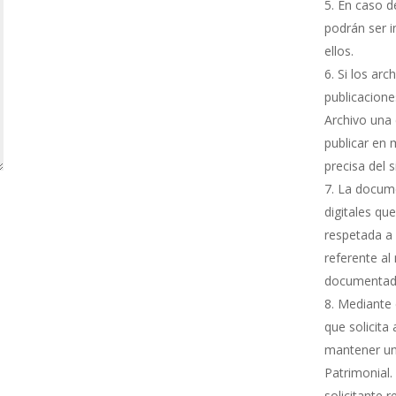
En caso de
podrán ser i
ellos.
Si los arc
publicacione
Archivo una 
publicar en 
precisa del 
La docume
digitales qu
respetada a 
referente al
documentada
Mediante e
que solicita
mantener una
Patrimonial.
solicitante 