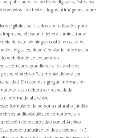
 ser publicados los archivos digitales, éstos no
ntervenidos con textos, logos ni imágenes sobre
hivos digitales solicitados son utilizados para
s impresas, el usuario deberá suministrar al
copia de éste sin ningún costo, en caso de
medios digitales, deberá enviar la información
sitio web donde se encuentren.
ntación correspondiente a los archivos
e posee el Archivo Patrimonial deberá ser
cabalidad. En caso de agregar información
 material, esta deberá ser respaldada,
 e informada al archivo.
ste formulario, la persona natural o jurídica
 archivos audiovisuales se compromete a
 relación de reciprocidad con el Archivo
 Esta puede traducirse en dos acciones: 1) El
realiza una donación al Archivo en insumos de