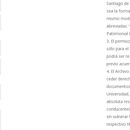
Santiago de 
sea la forma
mismo modo s
abreviadas: 
Patrimonial
El permiso
sólo para el 
podrá ser re
previo acue
El Archivo
ceder derech
documentos 
Universidad,
absoluta res
conducentes 
sin vulnerar
respectivo ti