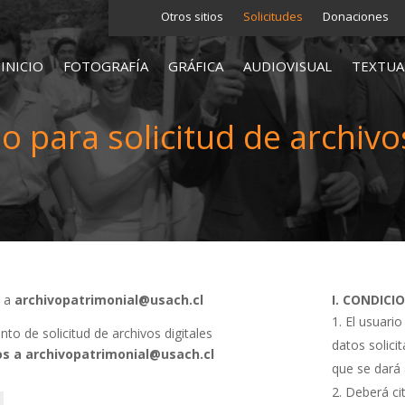
Otros sitios
Solicitudes
Donaciones
INICIO
FOTOGRAFÍA
GRÁFICA
AUDIOVISUAL
TEXTUA
o para solicitud de archivos
s a
archivopatrimonial@usach.cl
I. CONDICI
El usuario
o de solicitud de archivos digitales
datos solici
s a archivopatrimonial@usach.cl
que se dará 
Deberá cit