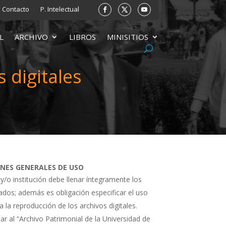
Contacto
P. Intelectual
L
ARCHIVO
LIBROS
MINISITIOS
 digitales
ONES GENERALES DE USO
 y/o institución debe llenar íntegramente los
tados; además es obligación especificar el uso
a la reproducción de los archivos digitales.
ar al “Archivo Patrimonial de la Universidad de