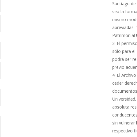
Santiago de 
sea la forma
mismo modo s
abreviadas: 
Patrimonial
El permiso
sólo para el 
podrá ser re
previo acue
El Archivo
ceder derech
documentos 
Universidad,
absoluta res
conducentes 
sin vulnerar
respectivo ti