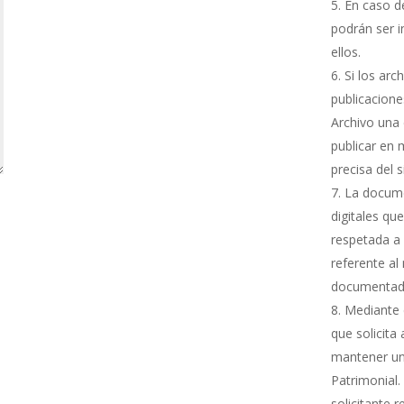
En caso de
podrán ser i
ellos.
Si los arc
publicacione
Archivo una 
publicar en 
precisa del 
La docume
digitales qu
respetada a 
referente al
documentada
Mediante e
que solicita
mantener una
Patrimonial.
solicitante 