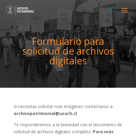
Formulario para
solicitud de archivos
digitales
Si necesitas solicitar más imágenes contáctanos a
archivopatrimonial@usach.cl
Te responderemos a la brevedad con el documento de
solicitud de archivos digitales completo.
Para más