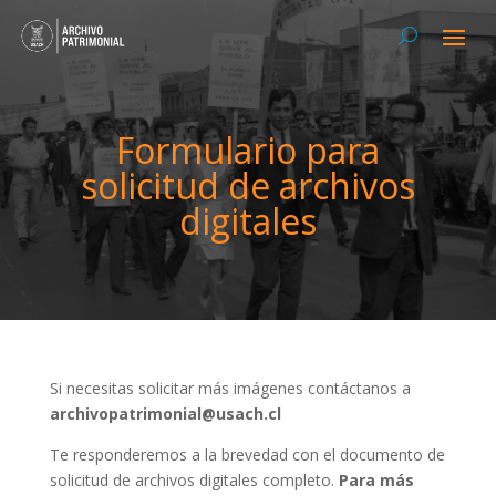
Formulario para
solicitud de archivos
digitales
Si necesitas solicitar más imágenes contáctanos a
archivopatrimonial@usach.cl
Te responderemos a la brevedad con el documento de
solicitud de archivos digitales completo.
Para más