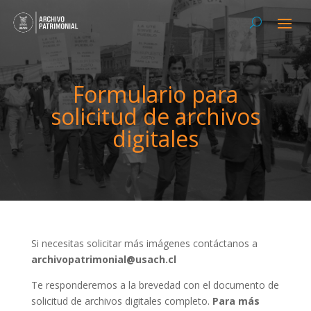
Formulario para
solicitud de archivos
digitales
Si necesitas solicitar más imágenes contáctanos a
archivopatrimonial@usach.cl
Te responderemos a la brevedad con el documento de
solicitud de archivos digitales completo.
Para más